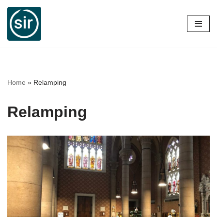
Vai
al
contenuto
Home
»
Relamping
Relamping