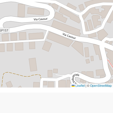
Leaflet
|
©
OpenStreetMap